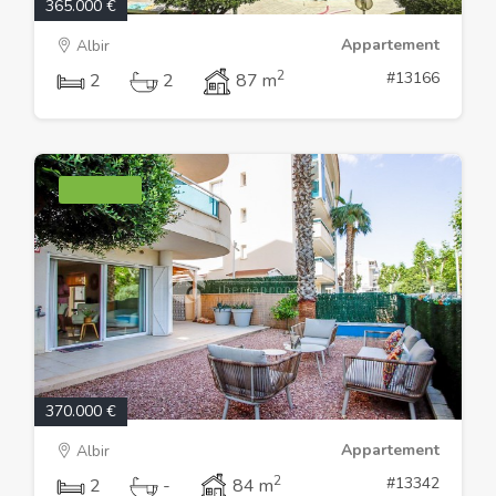
365.000 €
Appartement
Albir
2
#13166
2
2
87 m
370.000 €
Appartement
Albir
2
#13342
2
-
84 m