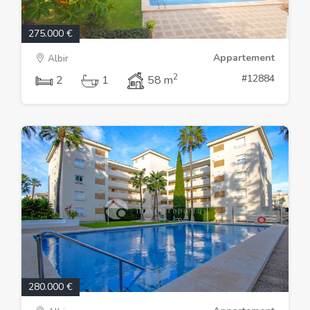
275.000 €
Appartement
Albir
2
#12884
2
1
58 m
280.000 €