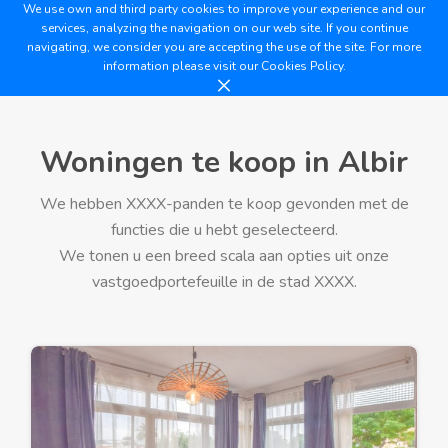
We use own and third party cookies to improve your experience and our
services, analyzing the navigation on our web site. If you continue
navigating, we consider you are accepting the use of the site. For more
information please visit our
Cookies Policy.
Woningen te koop in Albir
We hebben XXXX-panden te koop gevonden met de
functies die u hebt geselecteerd.
We tonen u een breed scala aan opties uit onze
vastgoedportefeuille in de stad XXXX.