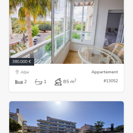
380.000 €
Appartement
Albir
2
#13052
2
1
85 m