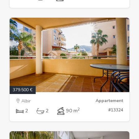
379.500 €
Appartement
Albir
2
#13324
2
2
90 m