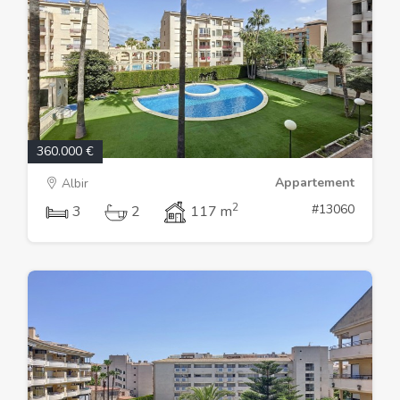
360.000 €
Appartement
Albir
2
#13060
3
2
117 m