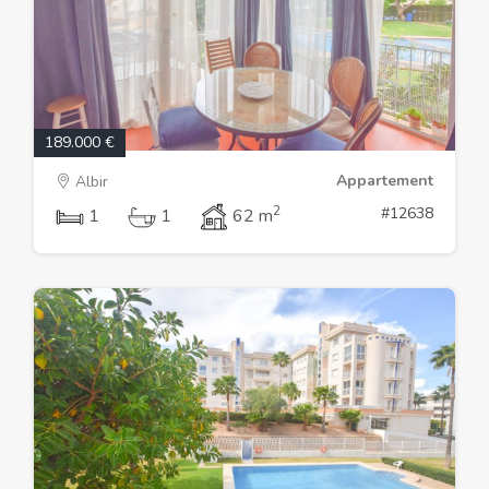
189.000 €
Appartement
Albir
2
#12638
1
1
62 m