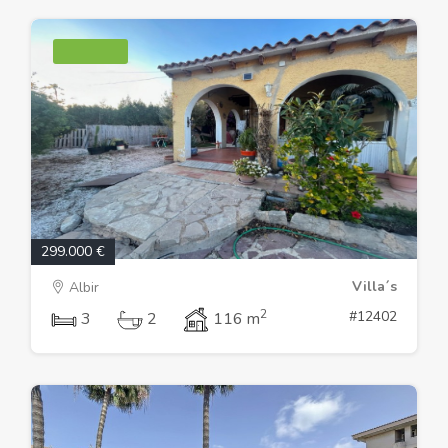
299.000 €
Villa´s
Albir
2
#12402
3
2
116 m