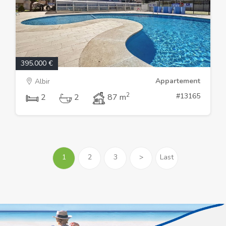
395.000 €
Appartement
Albir
2
#13165
2
2
87 m
1
2
3
>
Last