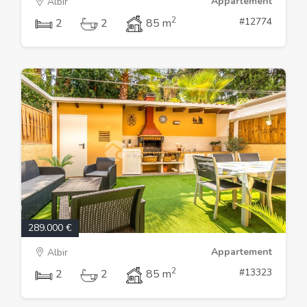
Appartement
Albir
2
#12774
2
2
85 m
289.000 €
Appartement
Albir
2
#13323
2
2
85 m