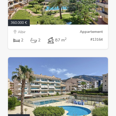
360.000 €
Appartement
Albir
2
#13164
2
2
87 m