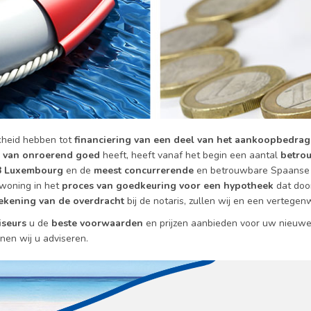
jkheid hebben tot
financiering van een deel van het aankoopbedrag
op van onroerend goed
heeft, heeft vanaf het begin een aantal
betro
B Luxembourg
en de
meest concurrerende
en betrouwbare Spaanse b
 woning in het
proces van goedkeuring voor een hypotheek
dat door
ekening van de overdracht
bij de notaris, zullen wij en een vertege
iseurs
u de
beste voorwaarden
en prijzen aanbieden voor uw nieuwe
nen wij u adviseren.