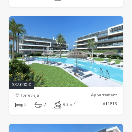
337.000 €
Appartement
Torrevieja
2
#11813
3
2
93 m