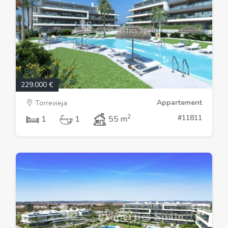
229.000 €
Appartement
Torrevieja
2
#11811
1
1
55 m