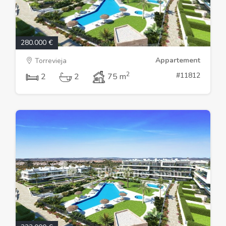
280.000 €
Appartement
Torrevieja
2
#11812
2
2
75 m