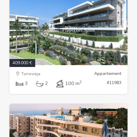
409.000 €
Appartement
Torrevieja
2
#11983
3
2
100 m