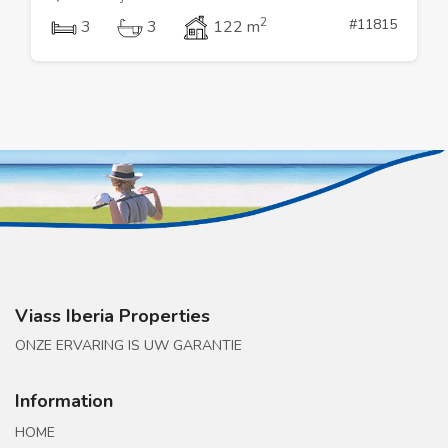
2
#11815
3
3
122 m
Viass Iberia Properties
ONZE ERVARING IS UW GARANTIE
Information
HOME