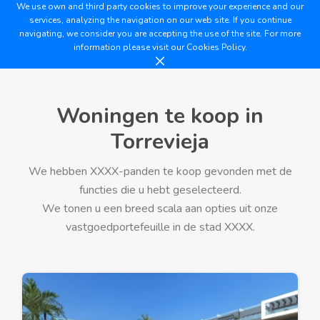
We use own and third party cookies to improve your experience and our
services, analyzing the navigation on our web site. If you continue
navigating, we consider you are accepting the use of the site. For more
information please visit our
Cookies Policy.
Woningen te koop in
Torrevieja
We hebben XXXX-panden te koop gevonden met de
functies die u hebt geselecteerd.
We tonen u een breed scala aan opties uit onze
vastgoedportefeuille in de stad XXXX.