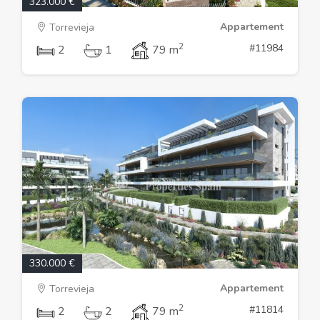
323.000 €
Appartement
Torrevieja
2
#11984
2
1
79 m
330.000 €
Appartement
Torrevieja
2
#11814
2
2
79 m