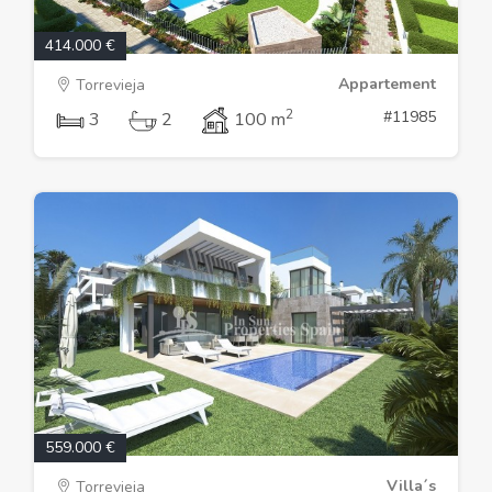
414.000 €
Appartement
Torrevieja
2
#11985
3
2
100 m
559.000 €
Villa´s
Torrevieja