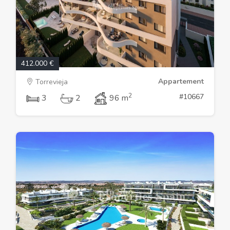
412.000 €
Appartement
Torrevieja
2
#10667
3
2
96 m