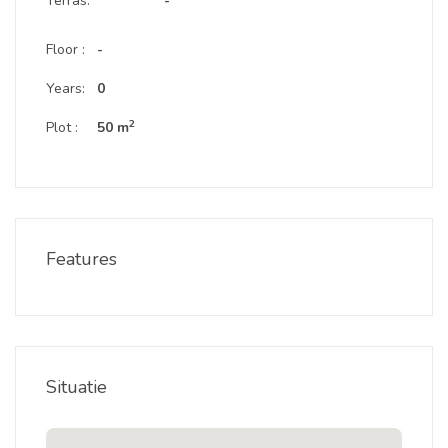
Terras:
-
Floor :
-
Years:
0
2
Plot :
50 m
Features
Situatie