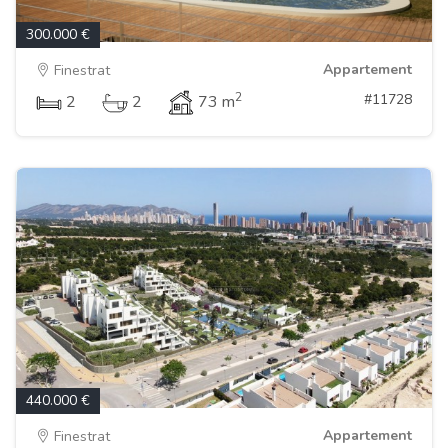
300.000 €
Appartement
Finestrat
2
#11728
2
2
73 m
440.000 €
Appartement
Finestrat