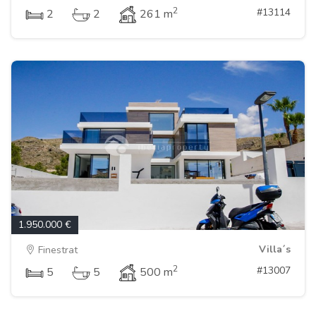
2
#13114
2
2
261 m
1.950.000 €
Villa´s
Finestrat
2
#13007
5
5
500 m