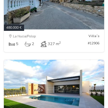
480.000 €
Villa´s
La Nucia/Polop
2
#12906
5
2
327 m