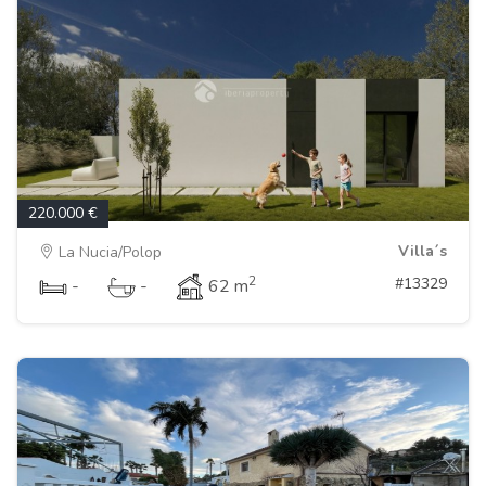
220.000 €
Villa´s
La Nucia/Polop
2
#13329
-
-
62 m