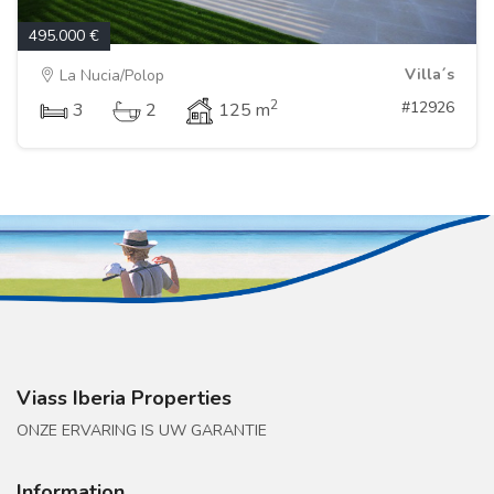
495.000 €
Villa´s
La Nucia/Polop
2
#12926
3
2
125 m
Viass Iberia Properties
ONZE ERVARING IS UW GARANTIE
Information