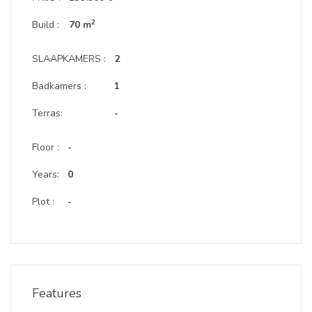
2
Build :
70 m
SLAAPKAMERS :
2
Badkamers :
1
Terras:
-
Floor :
-
Years:
0
Plot :
-
Features