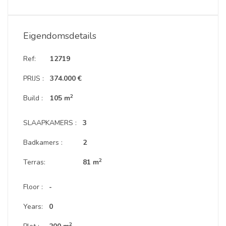
Eigendomsdetails
Ref:
12719
PRIJS :
374.000 €
2
Build :
105 m
SLAAPKAMERS :
3
Badkamers :
2
2
Terras:
81 m
Floor :
-
Years:
0
2