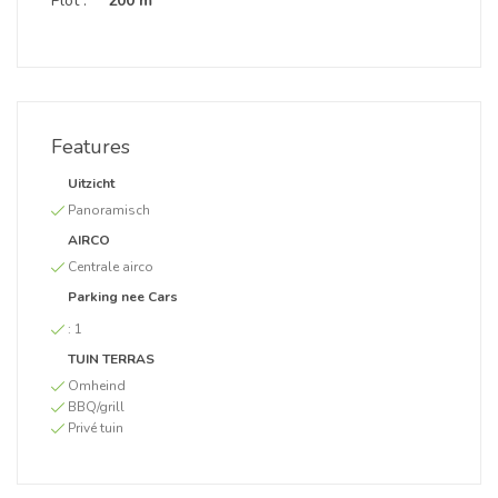
Plot :
200 m
Features
Uitzicht
Panoramisch
AIRCO
Centrale airco
Parking nee Cars
:
1
TUIN TERRAS
Omheind
BBQ/grill
Privé tuin