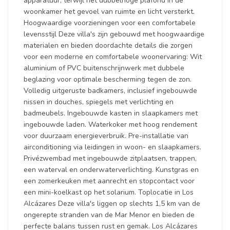
apparatuur, terwijl het dubbelhoge plafond in de
woonkamer het gevoel van ruimte en licht versterkt.
Hoogwaardige voorzieningen voor een comfortabele
levensstijl Deze villa's zijn gebouwd met hoogwaardige
materialen en bieden doordachte details die zorgen
voor een moderne en comfortabele woonervaring: Wit
aluminium of PVC buitenschrijnwerk met dubbele
beglazing voor optimale bescherming tegen de zon.
Volledig uitgeruste badkamers, inclusief ingebouwde
nissen in douches, spiegels met verlichting en
badmeubels. Ingebouwde kasten in slaapkamers met
ingebouwde laden. Waterkoker met hoog rendement
voor duurzaam energieverbruik. Pre-installatie van
airconditioning via leidingen in woon- en slaapkamers.
Privézwembad met ingebouwde zitplaatsen, trappen,
een waterval en onderwaterverlichting. Kunstgras en
een zomerkeuken met aanrecht en stopcontact voor
een mini-koelkast op het solarium. Toplocatie in Los
Alcázares Deze villa's liggen op slechts 1,5 km van de
ongerepte stranden van de Mar Menor en bieden de
perfecte balans tussen rust en gemak. Los Alcázares