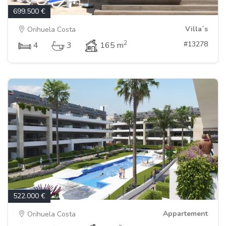
699.500 €
Villa´s
Orihuela Costa
2
#13278
4
3
165 m
522.000 €
Appartement
Orihuela Costa