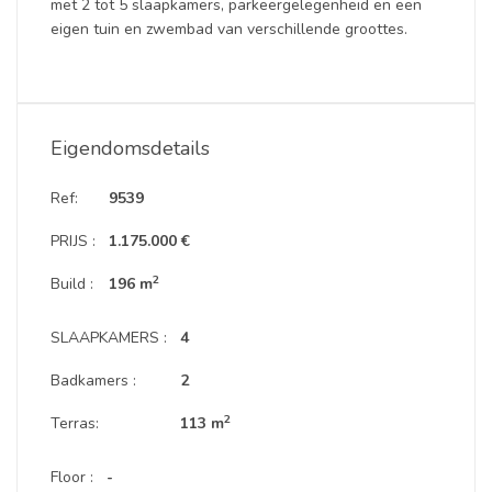
met 2 tot 5 slaapkamers, parkeergelegenheid en een
eigen tuin en zwembad van verschillende groottes.
Eigendomsdetails
Ref:
9539
PRIJS :
1.175.000 €
2
Build :
196 m
SLAAPKAMERS :
4
Badkamers :
2
2
Terras:
113 m
Floor :
-