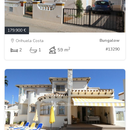
179.900 €
Bungalow
Orihuela Costa
2
#13290
2
1
59 m