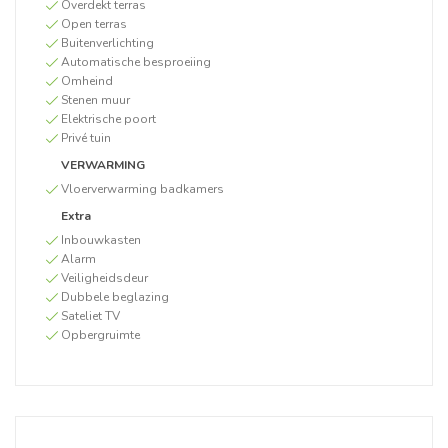
Overdekt terras
Open terras
Buitenverlichting
Automatische besproeiing
Omheind
Stenen muur
Elektrische poort
Privé tuin
VERWARMING
Vloerverwarming badkamers
Extra
Inbouwkasten
Alarm
Veiligheidsdeur
Dubbele beglazing
Sateliet TV
Opbergruimte