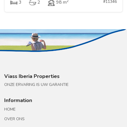
2
#11346
3
2
98 m
Viass Iberia Properties
ONZE ERVARING IS UW GARANTIE
Information
HOME
OVER ONS