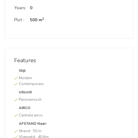
Years:
0
2
Plot :
500 m
Features
Stijl
Modern
Contemporary
Uitzicht
Panoramisch
AIRCO
Centrale airco
AFSTAND Naar:
Strand :
50 m
Vliegveld :
40 Km