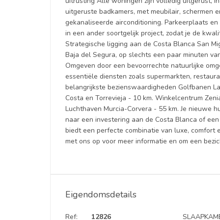
uitrusting Alle woningen zijn volledig uitgerust, i
uitgeruste badkamers, met meubilair, schermen e
gekanaliseerde airconditioning. Parkeerplaats en
in een ander soortgelijk project, zodat je de kwal
Strategische ligging aan de Costa Blanca San Mig
Baja del Segura, op slechts een paar minuten va
Omgeven door een bevoorrechte natuurlijke omgev
essentiële diensten zoals supermarkten, restaur
belangrijkste bezienswaardigheden Golfbanen La
Costa en Torrevieja - 10 km. Winkelcentrum Zeni
Luchthaven Murcia-Corvera - 55 km. Je nieuwe hu
naar een investering aan de Costa Blanca of een h
biedt een perfecte combinatie van luxe, comfort
met ons op voor meer informatie en om een bezich
Eigendomsdetails
Ref:
12826
SLAAPKAME