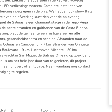
nclusief: Elektrische apparaten in de keuken. Volledig
n LED-verlichtingssysteem. Complete installatie van
 berging inbegrepen in de prijs. We hebben ook show flats
iteit van de afwerking kunt zien voor de oplevering.
uel de Salinas is een charmant stadje in de regio Vega
n de beste stranden en golfbanen van de Costa Blanca.
ing, biedt de gemeente een rustige sfeer en alle
ants, gezondheidscentra en scholen. Afstanden naar de
s Colinas en Campoamor - 7 km. Stranden van Orihuela
a Boulevard - 9 km. Luchthaven Alicante - 50 km.
is wacht in San Miguel de Salinas Of je nu op zoek bent
uis om het hele jaar door van te genieten, dit project
 en een onovertroffen locatie. Neem vandaag nog contact
tiging te regelen.
RS :
2
Floor :
-