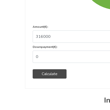
Amount(€):
Downpayment(€):
Calculate
I