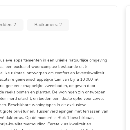
edden: 2
Badkamers: 2
lusieve appartementen in een unieke natuurlijke omgeving
nas, een exclusief wooncomplex bestaande uit 5
ijke ruimtes, ontworpen om comfort en levenskwaliteit
aculaire gemeenschappelijke tuin van bijna 10.000 m²,
t drie gemeenschappelijke zwembaden, omgeven door
erde reeks bomen en planten. De woningen zijn ontworpen
belemmerd uitzicht, en bieden een ideale optie voor zowel
nen. Beschikbare woningtypes In dit exclusieve
 grote privétuinen. Tussenverdiepingen met terrassen van
vé dakterras. Op dit moment is Blok 1 beschikbaar,
ijs-kwaliteitverhouding. Eerste klas kwaliteit en