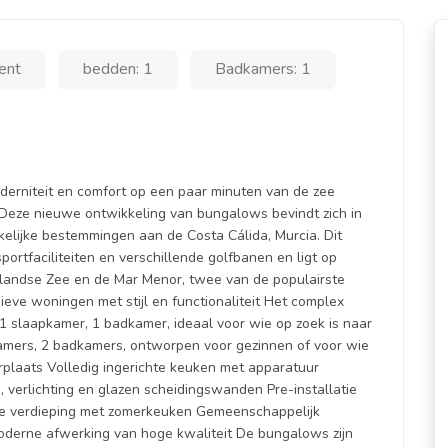
ent
bedden: 1
Badkamers: 1
erniteit en comfort op een paar minuten van de zee
Deze nieuwe ontwikkeling van bungalows bevindt zich in
kelijke bestemmingen aan de Costa Cálida, Murcia. Dit
ortfaciliteiten en verschillende golfbanen en ligt op
llandse Zee en de Mar Menor, twee van de populairste
ieve woningen met stijl en functionaliteit Het complex
 slaapkamer, 1 badkamer, ideaal voor wie op zoek is naar
kamers, 2 badkamers, ontworpen voor gezinnen of voor wie
rplaats Volledig ingerichte keuken met apparatuur
erlichting en glazen scheidingswanden Pre-installatie
ste verdieping met zomerkeuken Gemeenschappelijk
derne afwerking van hoge kwaliteit De bungalows zijn