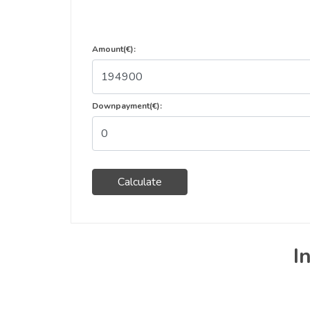
Amount(€):
Downpayment(€):
Calculate
I