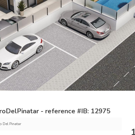
oDelPinatar - reference #IB: 12975
o Del Pinatar