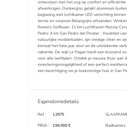
ontworpen met het oog op comfort en efficiëntie 
afwerkingen: Donkergrijs gelakt aluminium buite
beglazing met luchtkamer LED-verlichting binnen
terras en solarium Belangrijke afstanden: Winke
Romero Golfbaan: 11 km Luchthaven Murcia-Corv
Pedro: 4 km San Pedro del Pinatar - Kwaliteit van
natuurlijke modderbaden, zijn vredige sfeer en zi
klimaat het hele jaar door en de uitstekende ve
vakantie. De wijk Lo Pagan biedt een bruisend so
voor alle leeftijden. Ontdek je nieuwe thuis aan
investeringsmogelijkheid of een perfect mediter
een bezichtiging om je toekomstige huis in San P
Eigendomsdetails
Ref:
12975
SLAAPKAME
PRIJS :
194.900 €
Badkamers 