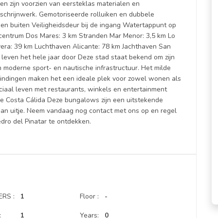
en zijn voorzien van eersteklas materialen en
nschrijnwerk. Gemotoriseerde rolluiken en dubbele
 en buiten Veiligheidsdeur bij de ingang Watertappunt op
lcentrum Dos Mares: 3 km Stranden Mar Menor: 3,5 km Lo
era: 39 km Luchthaven Alicante: 78 km Jachthaven San
 leven het hele jaar door Deze stad staat bekend om zijn
jn moderne sport- en nautische infrastructuur. Het milde
rbindingen maken het een ideale plek voor zowel wonen als
ciaal leven met restaurants, winkels en entertainment
 de Costa Cálida Deze bungalows zijn een uitstekende
raan uitje. Neem vandaag nog contact met ons op en regel
edro del Pinatar te ontdekken.
RS :
1
Floor :
-
:
1
Years:
0