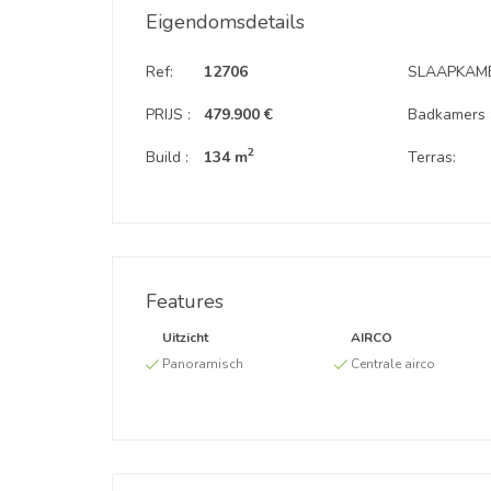
Eigendomsdetails
Ref:
12706
SLAAPKAME
PRIJS :
479.900 €
Badkamers 
2
Build :
134 m
Terras:
Features
Uitzicht
AIRCO
Panoramisch
Centrale airco