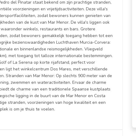
Pedro del Pinatar staat bekend om zijn prachtige stranden,
ële voorzieningen en vrijetijdsactiviteiten. Deze villa's
tersportfaciliteiten, zodat bewoners kunnen genieten van
ijkheden van de kust van Mar Menor. De villa's liggen ook
, waaronder winkels, restaurants en bars. Grotere
rijden, zodat bewoners gemakkelijk toegang hebben tot een
angrijke bezienswaardigheden Luchthaven Murcia-Corvera:
ionale en binnenlandse reismogelijkheden. Vliegveld
 km), met toegang tot talloze internationale bestemmingen.
lf of La Serena op korte rijafstand, perfect voor
den ligt het winkelcentrum Dos Mares, met verschillende
n. Stranden van Mar Menor: Op slechts 900 meter van de
anning, zwemmen en wateractiviteiten. Ervaar de charme
 biedt de charme van een traditionele Spaanse kustplaats
tegische ligging in de buurt van de Mar Menor en Costa
tige stranden, voorzieningen van hoge kwaliteit en een
lek is om je thuis te voelen.