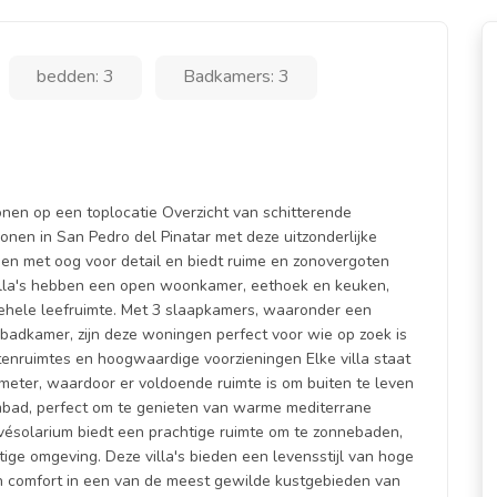
bedden: 3
Badkamers: 3
onen op een toplocatie Overzicht van schitterende
nen in San Pedro del Pinatar met deze uitzonderlijke
rpen met oog voor detail en biedt ruime en zonovergoten
 villa's hebben een open woonkamer, eethoek en keuken,
ehele leefruimte. Met 3 slaapkamers, waaronder een
badkamer, zijn deze woningen perfect voor wie op zoek is
uitenruimtes en hoogwaardige voorzieningen Elke villa staat
meter, waardoor er voldoende ruimte is om buiten te leven
bad, perfect om te genieten van warme mediterrane
ivésolarium biedt een prachtige ruimte om te zonnebaden,
ge omgeving. Deze villa's bieden een levensstijl van hoge
n comfort in een van de meest gewilde kustgebieden van