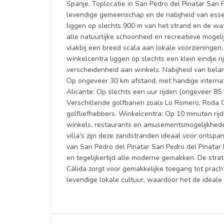
Spanje. Toplocatie in San Pedro del Pinatar San 
levendige gemeenschap en de nabijheid van essenti
liggen op slechts 900 m van het strand en de wa
alle natuurlijke schoonheid en recreatieve mogel
vlakbij een breed scala aan lokale voorzieningen
winkelcentra liggen op slechts een klein eindje 
verscheidenheid aan winkels. Nabijheid van bel
Op ongeveer 30 km afstand, met handige internat
Alicante: Op slechts een uur rijden (ongeveer 85
Verschillende golfbanen zoals Lo Romero, Roda Go
golfliefhebbers. Winkelcentra: Op 10 minuten rij
winkels, restaurants en amusementsmogelijkhede
villa's zijn deze zandstranden ideaal voor ontsp
van San Pedro del Pinatar San Pedro del Pinatar
en tegelijkertijd alle moderne gemakken. De stra
Cálida zorgt voor gemakkelijke toegang tot prach
levendige lokale cultuur, waardoor het de ideale p