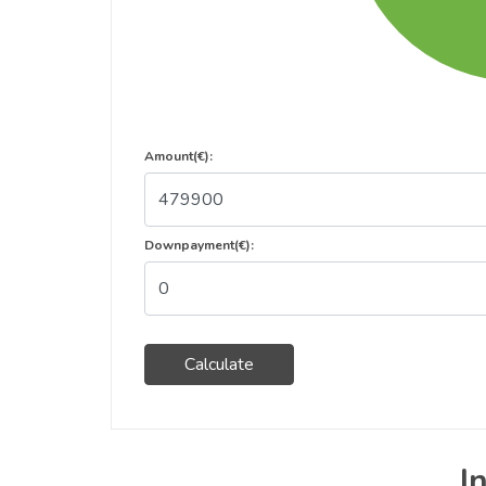
Amount(€):
Downpayment(€):
Calculate
I