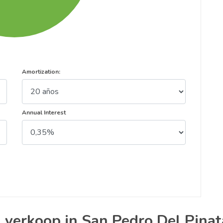
Amortization:
Annual Interest
n verkoop in San Pedro Del Pinat