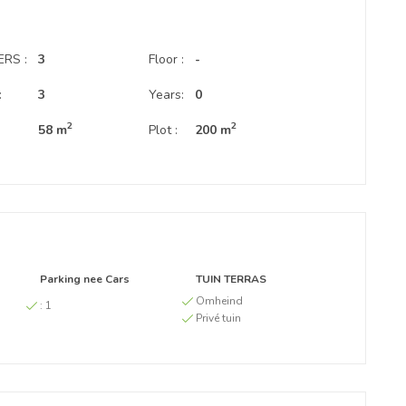
RS :
3
Floor :
-
:
3
Years:
0
2
2
58 m
Plot :
200 m
Parking nee Cars
TUIN TERRAS
Omheind
:
1
Privé tuin